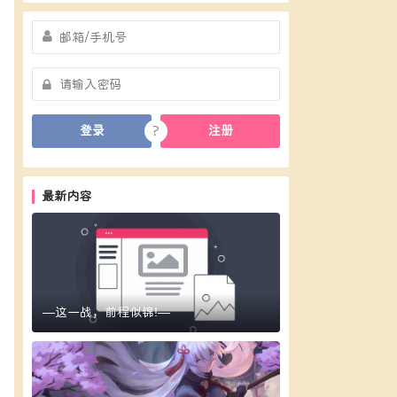
?
登录
注册
最新内容
—这一战，前程似锦!—