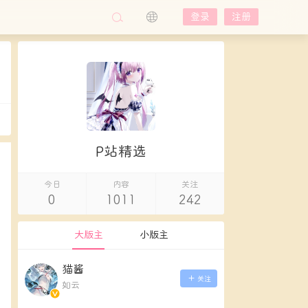
登录
注册
P站精选
今日
内容
关注
0
1011
242
大版主
小版主
猫酱
关注
如云