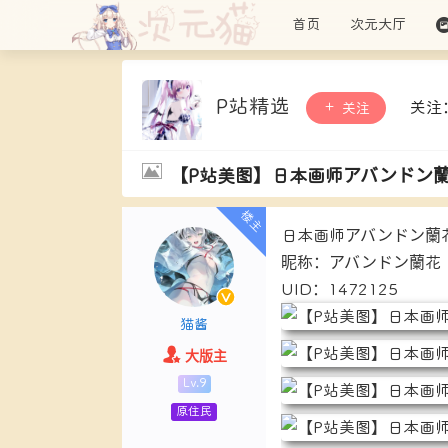
首页
次元大厅
P站精选
关注
关注
【P站美图】日本画师アバンドン
日本画师アバンドン蘭
昵称：アバンドン蘭花
UID：1472125
猫酱
大版主
Lv.9
原住民