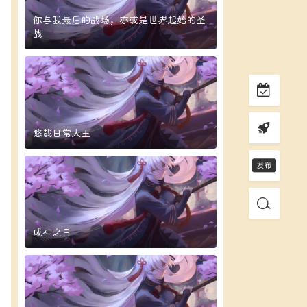
你与我最后的战场，亦或是世界起始的圣
战
悠哉日常大王
成神之日