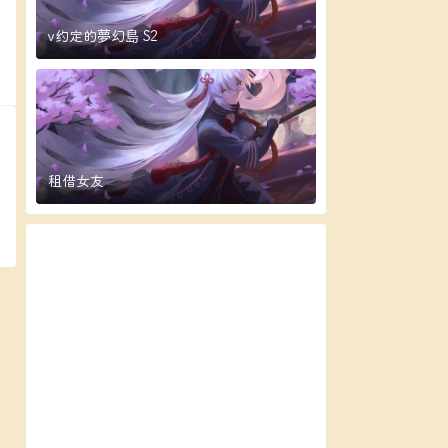
v约定的夢幻島 S2
复
租借女友