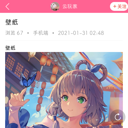
云玩家
关注
壁纸
浏览 67
•
手机端
•
2021-01-31 02:48
壁纸
ss
活动资讯
在社区发布非法内容 发现立即永久封号
官方公告