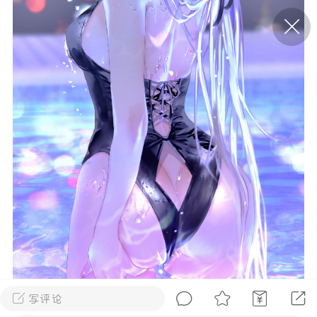
P站美图推荐——条纹过膝袜（二）
隐藏
0
离
177
P站美图推荐——紫发特辑
隐藏
0
P站美图推荐——透视装特辑（二）
0
写评论