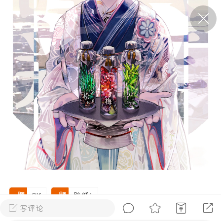
P站美图推荐——条纹过膝袜（二）
隐藏
0
离
177
P站美图推荐——紫发特辑
隐藏
0
P站美图推荐——透视装特辑（二）
0
8K
壁纸1
写评论
四川·阿坝藏族羌族自治州