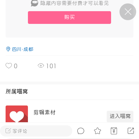
隐藏内容需要付费才可以看见
购买
P站美图推荐——条纹过膝袜（二）
隐藏
0
离
177
四川·成都
0
101
P站美图推荐——紫发特辑
所属喵窝
隐藏
0
P站美图推荐——透视装特辑（二）
剪辑素材
进入喵窝
0
3成员
298内容
写评论