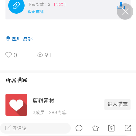
下载次数：2
[记录]
暂无描述
P站美图推荐——条纹过膝袜（二）
隐藏
0
四川·成都
离
177
0
91
所属喵窝
P站美图推荐——紫发特辑
剪辑素材
隐藏
0
进入喵窝
P站美图推荐——透视装特辑（二）
3成员
298内容
0
写评论
全部 0
只看作者
正序