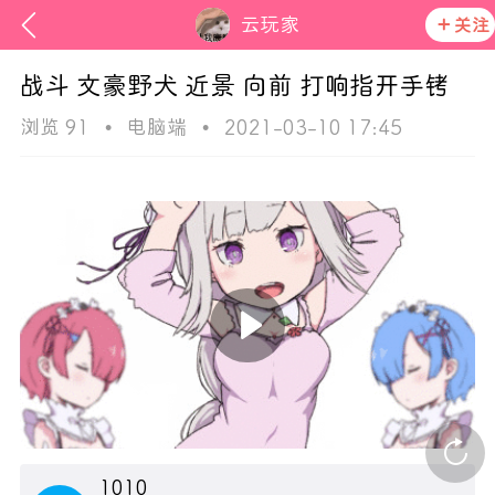
云玩家
关注
战斗 文豪野犬 近景 向前 打响指开手铐
浏览 91
•
电脑端
•
2021-03-10 17:45
ss
活动资讯
在社区发布非法内容 发现立即永久封号
官方公告
1010