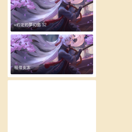
v约定的夢幻島 S2
租借女友