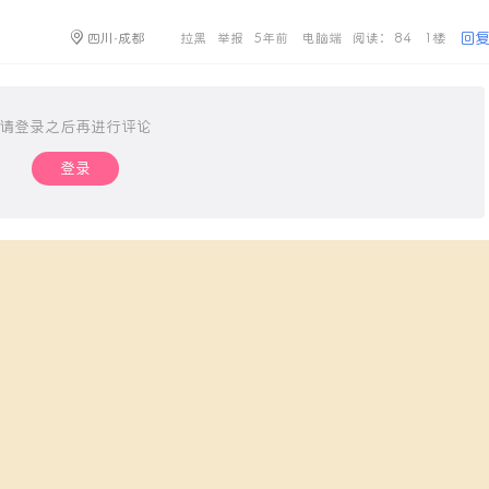
回
四川·成都
拉黑
举报
5年前
电脑端
阅读： 84
1楼
请登录之后再进行评论
登录