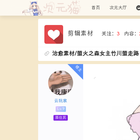
首页
次元大厅
剪辑素材
关注：
3
内容：
治愈素材/萤火之森女主竹川萤走路
云玩家
Lv.9
原住民