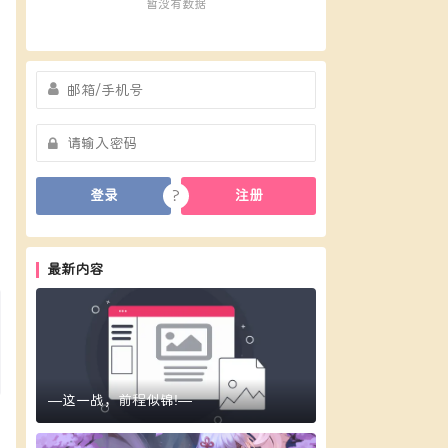
暂没有数据
?
登录
注册
最新内容
—这一战，前程似锦!—