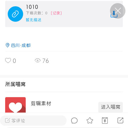
1010
下载次数：0
[记录]
P站美图推荐——条纹过膝袜（二）
暂无描述
隐藏
0
离
177
四川·成都
0
76
P站美图推荐——紫发特辑
所属喵窝
隐藏
0
P站美图推荐——透视装特辑（二）
剪辑素材
进入喵窝
0
3成员
298内容
写评论