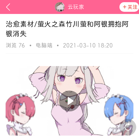
云玩家
关注
治愈素材/萤火之森竹川萤和阿银拥抱阿
银消失
浏览 76
•
电脑端
•
2021-03-10 18:20
次元猫
活动资讯
在社区发布非法内容 发现立即永久封号
官方公告