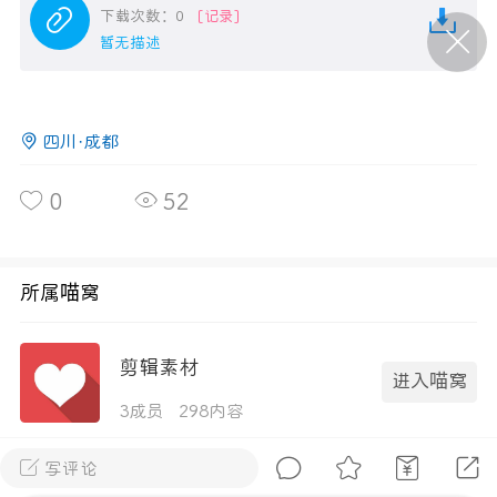
下载次数：0
[记录]
暂无描述
P站美图推荐——条纹过膝袜（二）
隐藏
0
四川·成都
离
177
0
52
所属喵窝
P站美图推荐——紫发特辑
剪辑素材
隐藏
0
进入喵窝
P站美图推荐——透视装特辑（二）
3成员
298内容
0
写评论
全部 0
只看作者
正序