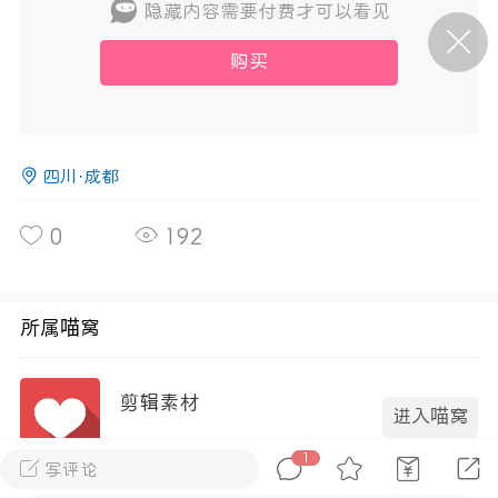
隐藏内容需要付费才可以看见
购买
P站美图推荐——条纹过膝袜（二）
隐藏
0
离
177
四川·成都
0
192
P站美图推荐——紫发特辑
所属喵窝
隐藏
0
P站美图推荐——透视装特辑（二）
剪辑素材
进入喵窝
0
3成员
298内容
1
写评论