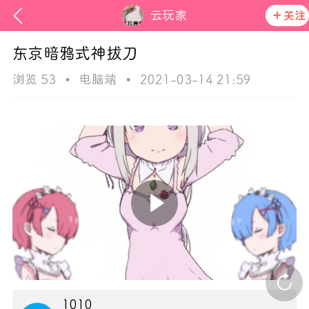
云玩家
关注
东京暗鸦式神拔刀
浏览 53
•
电脑端
•
2021-03-14 21:59
ss
活动资讯
在社区发布非法内容 发现立即永久封号
官方公告
1010