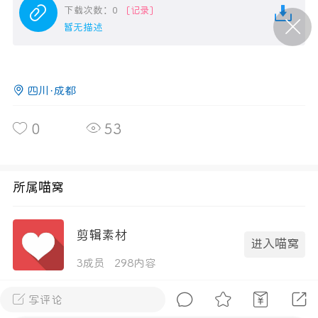
下载次数：0
[记录]
暂无描述
P站美图推荐——条纹过膝袜（二）
隐藏
0
四川·成都
离
177
0
53
所属喵窝
P站美图推荐——紫发特辑
剪辑素材
隐藏
0
进入喵窝
P站美图推荐——透视装特辑（二）
3成员
298内容
0
写评论
全部 0
只看作者
正序