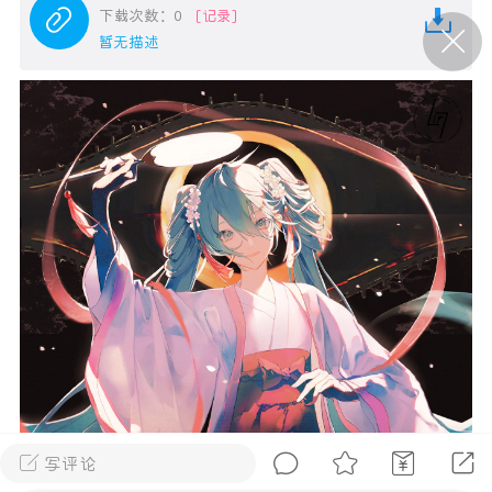
下载次数：0
[记录]
暂无描述
P站美图推荐——条纹过膝袜（二）
隐藏
0
离
177
P站美图推荐——紫发特辑
隐藏
0
P站美图推荐——透视装特辑（二）
0
写评论