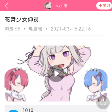
云玩家
关注
花舞少女仰视
浏览 65
•
电脑端
•
2021-03-15 22:16
ss
活动资讯
在社区发布非法内容 发现立即永久封号
官方公告
1010