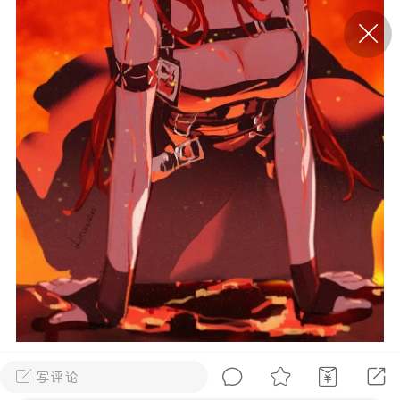
P站美图推荐——条纹过膝袜（二）
隐藏
0
离
177
P站美图推荐——紫发特辑
隐藏
0
P站美图推荐——透视装特辑（二）
0
写评论
壁纸1