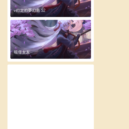
v约定的夢幻島 S2
租借女友