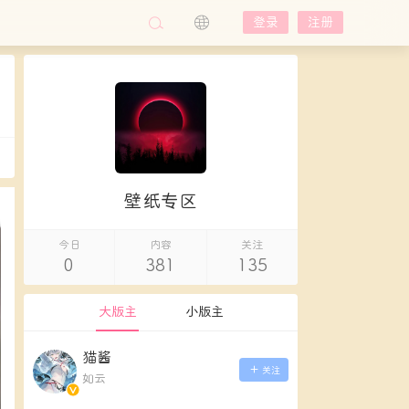
登录
注册
壁纸专区
今日
内容
关注
0
381
135
大版主
小版主
猫酱
关注
如云