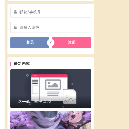
?
登录
注册
最新内容
复
—这一战，前程似锦!—