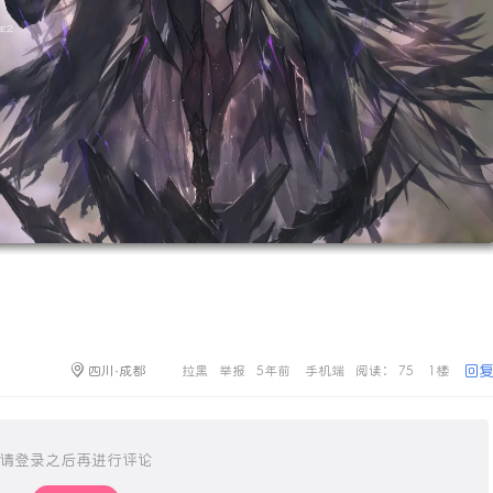
回
四川·成都
拉黑
举报
5年前
手机端
阅读： 75
1楼
请登录之后再进行评论