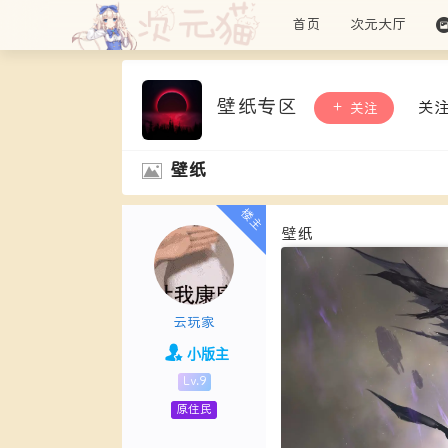
首页
次元大厅
壁纸专区
关
关注
壁纸
壁纸
云玩家
小版主
Lv.9
原住民