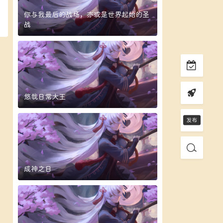
你与我最后的战场，亦或是世界起始的圣
战
悠哉日常大王
成神之日