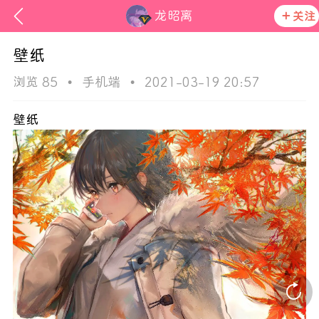
龙昭离
关注
壁纸
浏览 85
•
手机端
•
2021-03-19 20:57
壁纸
ss
在社区发布非法内容 发现立即永久封号
活动资讯
官方公告