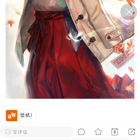
P站美图推荐——条纹过膝袜（二）
隐藏
0
离
177
P站美图推荐——紫发特辑
隐藏
0
P站美图推荐——透视装特辑（二）
壁纸1
0
四川·成都
写评论