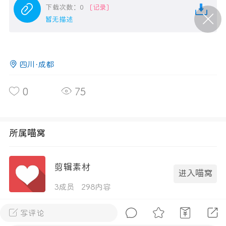
下载次数：0
[记录]
暂无描述
P站美图推荐——条纹过膝袜（二）
隐藏
0
四川·成都
离
177
0
75
所属喵窝
P站美图推荐——紫发特辑
剪辑素材
隐藏
0
进入喵窝
P站美图推荐——透视装特辑（二）
3成员
298内容
0
写评论
全部 0
只看作者
正序