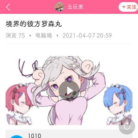
云玩家
关注
境界的彼方罗森丸
浏览 75
•
电脑端
•
2021-04-07 20:59
次元猫
活动资讯
在社区发布非法内容 发现立即永久封号
官方公告
1010