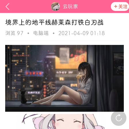
云玩家
关注
境界上的地平线赫莱森打铁白刃战
浏览 97
•
电脑端
•
2021-04-09 01:18
次元猫
活动资讯
在社区发布非法内容 发现立即永久封号
官方公告