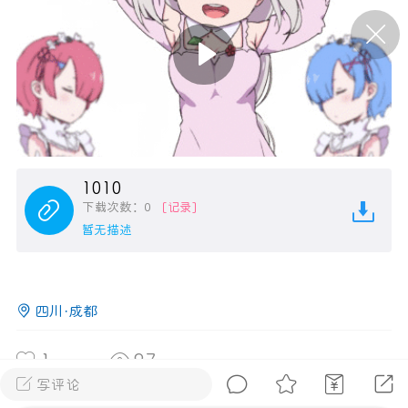
P站美图推荐——条纹过膝袜（二）
隐藏
0
离
177
1010
下载次数：0
[记录]
暂无描述
P站美图推荐——紫发特辑
隐藏
0
四川·成都
P站美图推荐——透视装特辑（二）
0
1
97
写评论