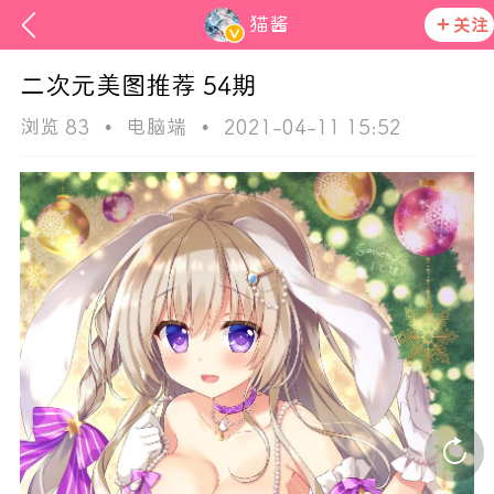
猫酱
关注
二次元美图推荐 54期
浏览 83
•
电脑端
•
2021-04-11 15:52
ss
在社区发布非法内容 发现立即永久封号
活动资讯
官方公告