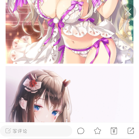
P站美图推荐——条纹过膝袜（二）
隐藏
0
离
177
P站美图推荐——紫发特辑
隐藏
0
P站美图推荐——透视装特辑（二）
0
写评论