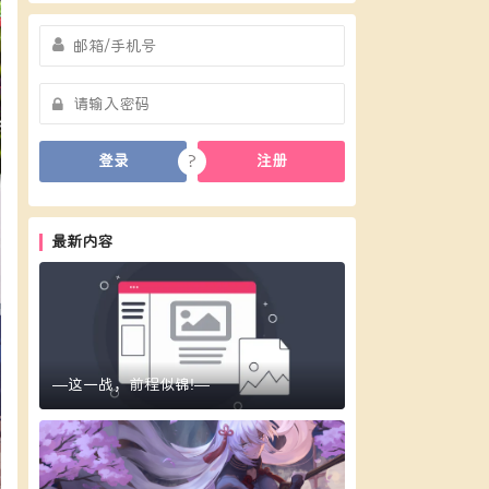
?
登录
注册
最新内容
—这一战，前程似锦!—