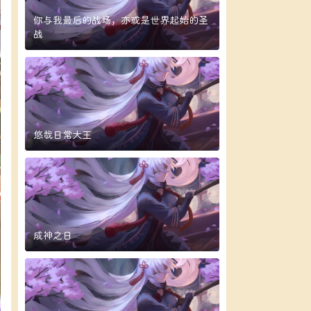
你与我最后的战场，亦或是世界起始的圣
战
悠哉日常大王
成神之日