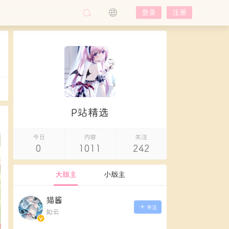
登录
注册
P站精选
今日
内容
关注
0
1011
242
大版主
小版主
猫酱
关注
如云