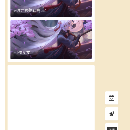
v约定的夢幻島 S2
租借女友