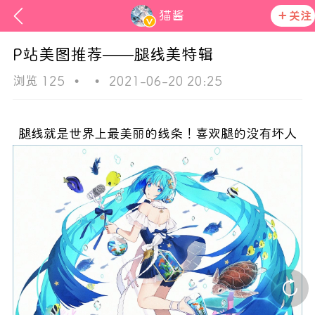
猫酱
关注
P站美图推荐——腿线美特辑
浏览 125
•
•
2021-06-20 20:25
腿线就是世界上最美丽的线条！喜欢腿的没有坏人
ss
在社区发布非法内容 发现立即永久封号
活动资讯
官方公告