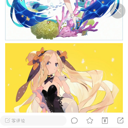
P站美图推荐——条纹过膝袜（二）
隐藏
0
离
177
P站美图推荐——紫发特辑
隐藏
0
P站美图推荐——透视装特辑（二）
0
写评论