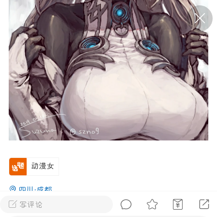
P站美图推荐——条纹过膝袜（二）
隐藏
0
离
177
P站美图推荐——紫发特辑
隐藏
0
动漫女
P站美图推荐——透视装特辑（二）
0
四川·成都
写评论
0
300