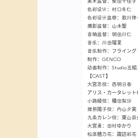
美术监督：柴田千佳子
色彩设计：村口冬仁
色彩设计监修：歌川律
摄影监督：山本聖
音响监督：明田川仁
音乐：川田瑠夏
音乐制作：フライング
制作：GENCO
动画制作：Studio五組／
【CAST】
大宮忍役：西明日香
アリス・カータレット
小路綾役：種田梨沙
猪熊陽子役：内山夕実
九条カレン役：東山奈
大宮勇：田村ゆかり
松原穂乃花：諏訪彩花