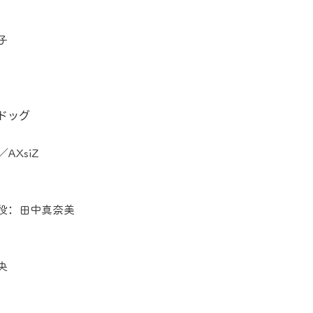
子
ドッグ
AXsiZ
役：田中真奈美
央