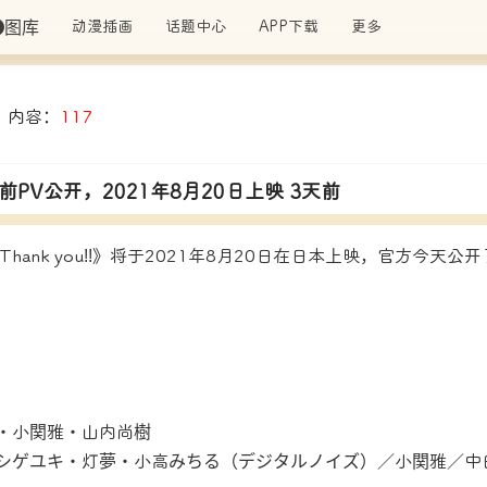
图库
动漫插画
话题中心
APP下载
更多
内容：
117
映前PV公开，2021年8月20日上映 3天前
hank you!!》将于2021年8月20日在日本上映，官方今天公
・小関雅・山内尚樹
シゲユキ・灯夢・小高みちる（デジタルノイズ）／小関雅／中