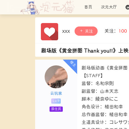
首页
次元大厅
xxx
关注：
100
关注
剧场版《黄金拼图 Thank you!!》上
剧场版动画《黄金拼图 T
【STAFF】
监督：名和宗則
副监督：山本天志
云玩家
脚本：綾奈ゆにこ
Lv.9
角色设计：植田和幸
原住民
总作画监督：植田和幸
主道具设计：コレサワ