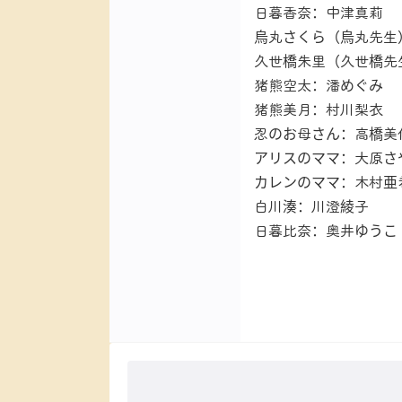
日暮香奈：中津真莉
烏丸さくら（烏丸先生
久世橋朱里（久世橋先
猪熊空太：潘めぐみ
猪熊美月：村川梨衣
忍のお母さん：高橋美
アリスのママ：大原さ
カレンのママ：木村亜
白川湊：川澄綾子
日暮比奈：奥井ゆうこ