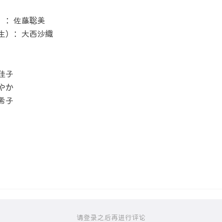
）：佐藤聡美
生）：大西沙織
佳子
やか
希子
请登录之后再进行评论