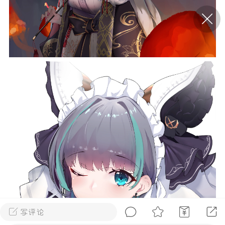
P站美图推荐——条纹过膝袜（二）
隐藏
0
离
177
P站美图推荐——紫发特辑
隐藏
0
P站美图推荐——透视装特辑（二）
0
写评论