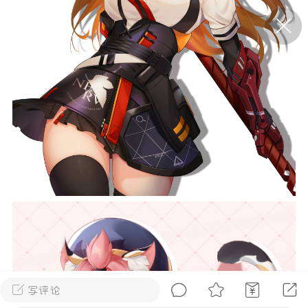
P站美图推荐——条纹过膝袜（二）
隐藏
0
离
177
P站美图推荐——紫发特辑
隐藏
0
P站美图推荐——透视装特辑（二）
0
写评论