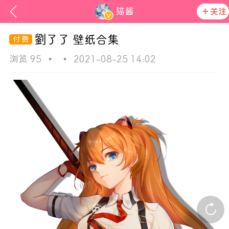
猫酱
关注
劉了了 壁纸合集
浏览 95
•
•
2021-08-25 14:02
ss
活动资讯
在社区发布非法内容 发现立即永久封号
官方公告