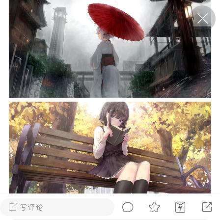
P站美图推荐——条纹过膝袜（二）
隐藏
0
离
177
P站美图推荐——紫发特辑
隐藏
0
P站美图推荐——透视装特辑（二）
0
写评论