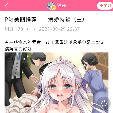
猫酱
关注
P站美图推荐——病娇特辑（三）
浏览 170
•
•
2021-09-29 22:37
有一些病态的爱意，过于沉重难以承受但是二次元
病娇真的好好
ss
活动资讯
在社区发布非法内容 发现立即永久封号
官方公告