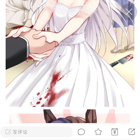
P站美图推荐——条纹过膝袜（二）
隐藏
0
离
177
P站美图推荐——紫发特辑
隐藏
0
P站美图推荐——透视装特辑（二）
0
写评论