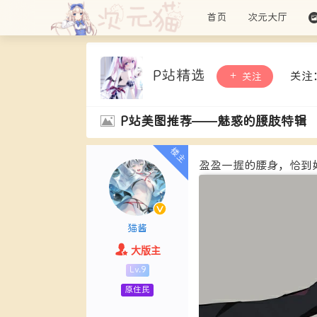
首页
次元大厅
P站精选
关注
关注
P站美图推荐——魅惑的腰肢特辑
盈盈一握的腰身，恰到
猫酱
大版主
Lv.9
原住民