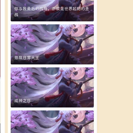
你与我最后的战场，亦或是世界起始的圣
战
悠哉日常大王
成神之日