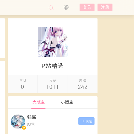
登录
注册
P站精选
今日
内容
关注
0
1011
242
大版主
小版主
猫酱
关注
如云