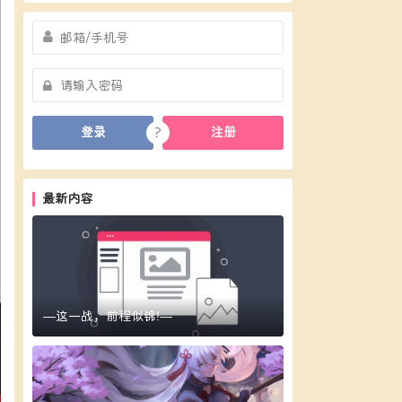
?
登录
注册
最新内容
—这一战，前程似锦!—