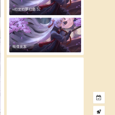
v约定的夢幻島 S2
租借女友