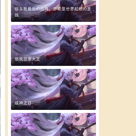
你与我最后的战场，亦或是世界起始的圣
战
悠哉日常大王
成神之日