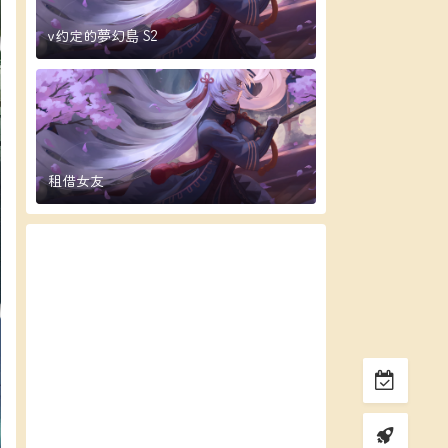
v约定的夢幻島 S2
租借女友