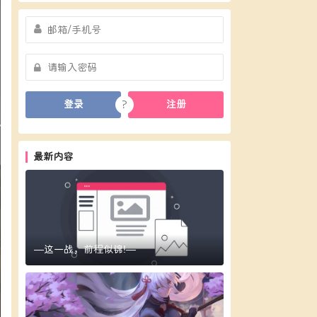
?
登录
注册
最新内容
—这一战，前程似锦!—