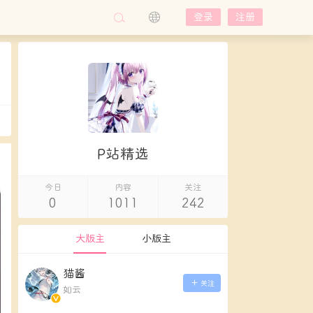
登录
注册
P站精选
今日
内容
关注
0
1011
242
大版主
小版主
猫酱
关注
如云