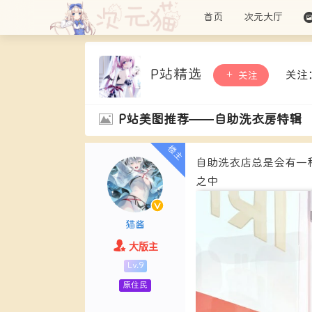
首页
次元大厅
P站精选
关注
关注
P站美图推荐——自助洗衣房特辑
自助洗衣店总是会有一
之中
猫酱
大版主
Lv.9
原住民