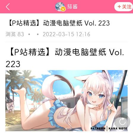
猫酱
关注
【P站精选】动漫电脑壁纸 Vol. 223
浏览 83
•
•
2022-03-15 12:16
【P站精选】动漫电脑壁纸 Vol.
223
次元猫
活动资讯
在社区发布非法内容 发现立即永久封号
官方公告