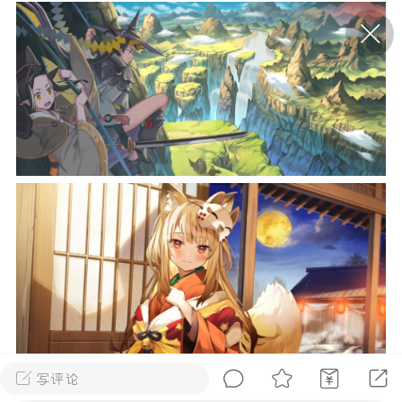
P站美图推荐——条纹过膝袜（二）
隐藏
0
离
177
P站美图推荐——紫发特辑
隐藏
0
P站美图推荐——透视装特辑（二）
0
写评论