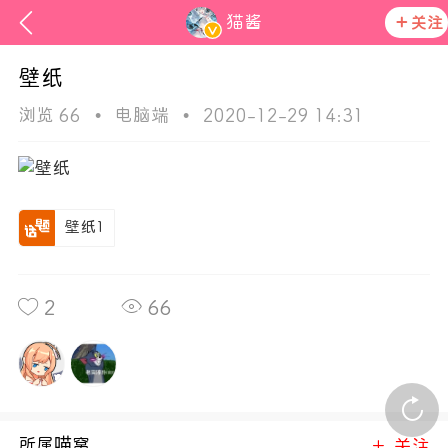
猫酱
关注
壁纸
浏览 66
•
电脑端
•
2020-12-29 14:31
壁纸1
2
66
活动资讯
在社区发布非法内容 发现立即永久封号
官方公告
所属喵窝
关注