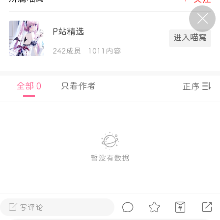
P站美图推荐——条纹过膝袜（二）
P站精选
进入喵窝
隐藏
242成员
1011内容
0
离
177
全部 0
只看作者
正序
P站美图推荐——紫发特辑
暂没有数据
隐藏
0
P站美图推荐——透视装特辑（二）
0
写评论