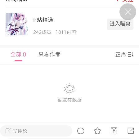
P站美图推荐——条纹过膝袜（二）
P站精选
进入喵窝
隐藏
242成员
1011内容
0
离
177
全部 0
只看作者
正序
P站美图推荐——紫发特辑
暂没有数据
隐藏
0
P站美图推荐——透视装特辑（二）
0
写评论