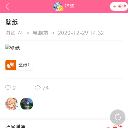
猫酱
关注
壁纸
浏览 74
•
电脑端
•
2020-12-29 14:32
壁纸1
ss
2
74
活动资讯
在社区发布非法内容 发现立即永久封号
官方公告
所属喵窝
关注