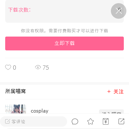
下载次数：
0
P站美图推荐——条纹过膝袜（二）
隐藏
0
你没有权限，需要付费购买才可以进行下载
立即下载
离
177
0
75
P站美图推荐——紫发特辑
所属喵窝
关注
隐藏
0
P站美图推荐——透视装特辑（二）
cosplay
0
进入喵窝
写评论
143成员
169内容