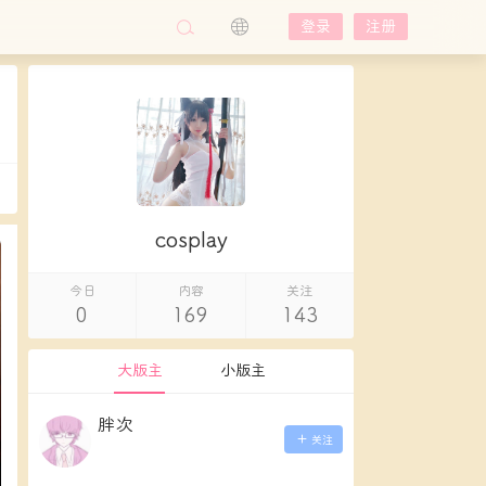
登录
注册
cosplay
今日
内容
关注
0
169
143
大版主
小版主
胖次
关注