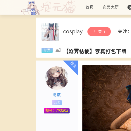
首页
次元大厅
cosplay
关注
关注
【沧霁桔梗】写真打包下载
隐藏
Lv.8
靓号：793202