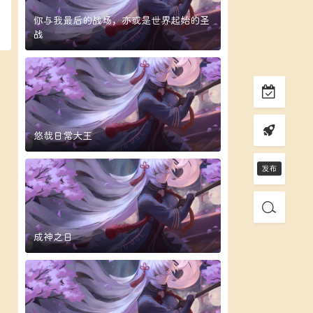
你与我最后的战场，亦或是世界起始的圣
战
悠哉日常大王
成神之日