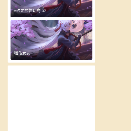
v约定的夢幻島 S2
租借女友