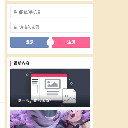
?
登录
注册
最新内容
复
—这一战，前程似锦!—