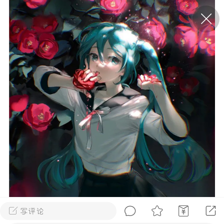
P站美图推荐——条纹过膝袜（二）
隐藏
0
离
177
P站美图推荐——紫发特辑
隐藏
0
P站美图推荐——透视装特辑（二）
0
写评论