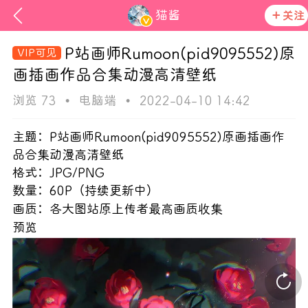
猫酱
关注
P站画师Rumoon(pid9095552)原
画插画作品合集动漫高清壁纸
浏览 73
•
电脑端
•
2022-04-10 14:42
主题：P站画师Rumoon(pid9095552)原画插画作
品合集动漫高清壁纸
格式：JPG/PNG
ss
数量：60P（持续更新中）
画质：各大图站原上传者最高画质收集
活动资讯
预览
在社区发布非法内容 发现立即永久封号
官方公告