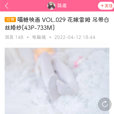
隐藏
关注
喵糖映画 VOL.029 花嫁雷姆 吊带白
丝婚纱[43P-733M]
浏览 148
•
电脑端
•
2022-04-12 18:44
ss
活动资讯
在社区发布非法内容 发现立即永久封号
官方公告