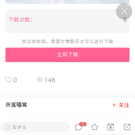
P站美图推荐——条纹过膝袜（二）
下载次数：
0
隐藏
0
你没有权限，需要付费购买才可以进行下载
离
177
立即下载
0
148
P站美图推荐——紫发特辑
隐藏
0
P站美图推荐——透视装特辑（二）
所属喵窝
关注
0
1
cosplay
写评论
进入喵窝