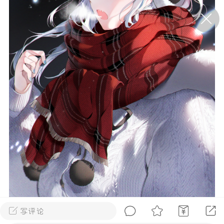
P站美图推荐——条纹过膝袜（二）
隐藏
0
离
177
P站美图推荐——紫发特辑
隐藏
0
P站美图推荐——透视装特辑（二）
0
写评论