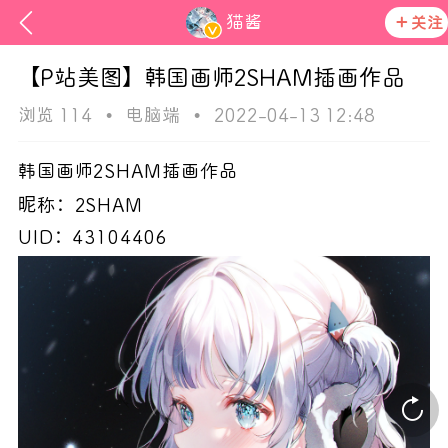
猫酱
关注
【P站美图】韩国画师2SHAM插画作品
浏览 114
•
电脑端
•
2022-04-13 12:48
韩国画师2SHAM插画作品
昵称：2SHAM
UID：43104406
欢迎来
活动资讯
在社区发布非法内容 发现立即永久封号
官方公告