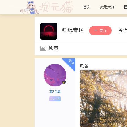
首页
次元大厅
壁纸专区
关
关注
风景
风景
龙昭离
Lv.16
瑶妹