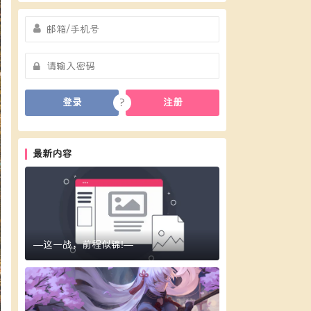
?
登录
注册
最新内容
—这一战，前程似锦!—