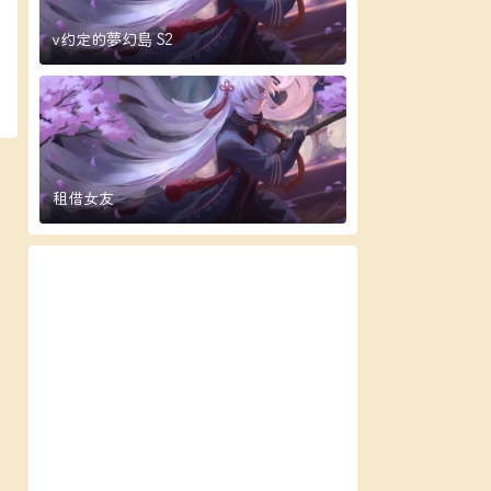
v约定的夢幻島 S2
租借女友