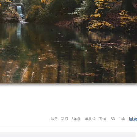
回
拉黑
举报
5年前
手机端
阅读： 83
1楼