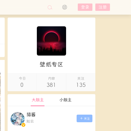
登录
注册
壁纸专区
今日
内容
关注
0
381
135
大版主
小版主
猫酱
关注
如云