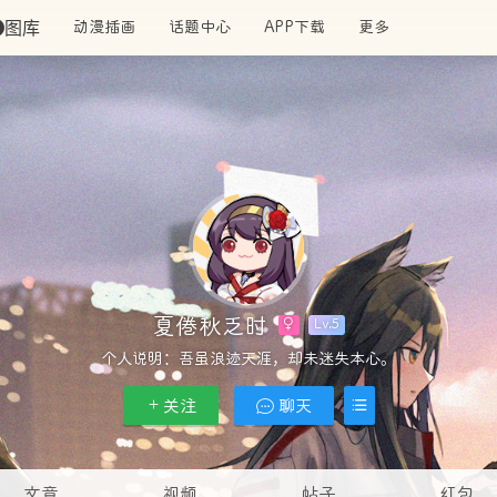
图库
动漫插画
话题中心
APP下载
更多
夏倦秋乏时
Lv.5
个人说明：
吾虽浪迹天涯，却未迷失本心。
关注
聊天
文章
视频
帖子
红包