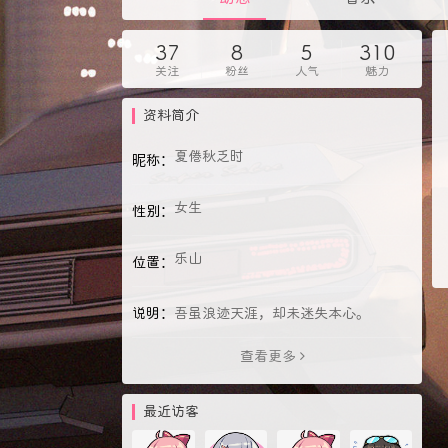
37
8
5
310
关注
粉丝
人气
魅力
资料简介
夏倦秋乏时
昵称：
女生
性别：
乐山
位置：
说明：
吾虽浪迹天涯，却未迷失本心。
查看更多
最近访客