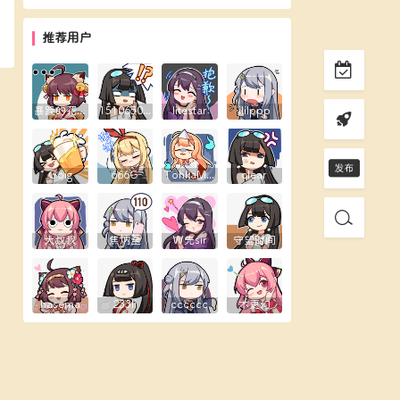
推荐用户
暴躁的花生露
1510650289
litestar
ililppp
Goig
666G
TohkaMine
clear
大叔叔
焦炳荃
W先sir
守望时间
hasema
233li
cccccc
木更幻