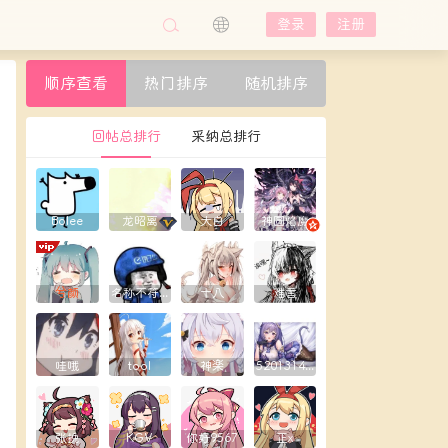
登录
注册
顺序查看
热门排序
随机排序
回帖总排行
采纳总排行
Bolee
龙昭离
大白
神圆焰魔
兮颜
名称不符合规则
十八
难言
哇哦
tool
神楽
5201314yxy
张挽
KGV
你好9567
正x