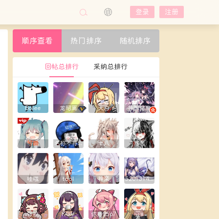
登录
注册
顺序查看
热门排序
随机排序
回帖总排行
采纳总排行
Bolee
龙昭离
大白
神圆焰魔
兮颜
名称不符合规则
十八
难言
哇哦
tool
神楽
5201314yxy
张挽
KGV
你好9567
正x