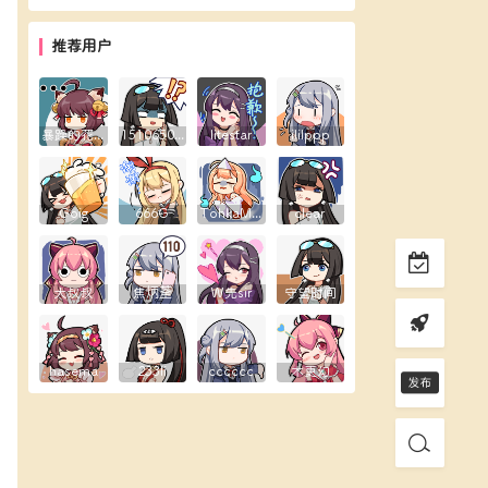
推荐用户
暴躁的花生露
1510650289
litestar
ililppp
Goig
666G
TohkaMine
clear
大叔叔
焦炳荃
W先sir
守望时间
hasema
233li
cccccc
木更幻