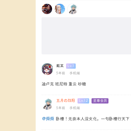
戴某
Lv.1
5年前
手机端
迪卢克 班尼特 重云 砂糖
五月の烈阳
Lv.12
至尊会员
SUPERME
5年前
手机端
@舜舜
卧槽！无奈本人没文化，一句卧槽行天下