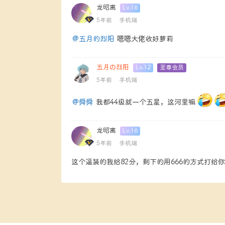
龙昭离
Lv.16
瑶妹
5年前
手机端
@五月的烈阳
嗯嗯大佬收好萝莉
五月の烈阳
Lv.12
至尊会员
SUPERME
5年前
手机端
@舜舜
我都44级就一个五星，这河里嘛
龙昭离
Lv.16
瑶妹
5年前
手机端
这个逼装的我给82分，剩下的用666的方式打给