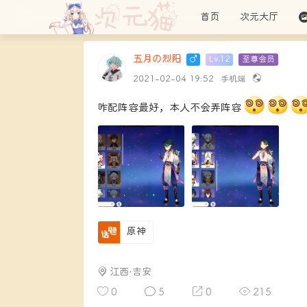
首页
次元大厅
五月の烈阳
Lv.12
至尊会员
SUP
2021-02-04 19:52
手机端
咋配阵容最好，本人不会弄阵容
原神
江西·吉安
0
5
0
215