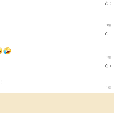
0
3楼
0
2楼
1
你！
1楼