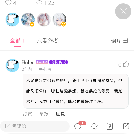
4
123
P站美图推荐——条纹过膝袜（二）
隐藏
0
全部 1
只看作者
倒序
离
177
Bolee
Lv.12
宠物传说
0
3年前
手机端
水贴是注定孤独的旅行，路上少不了吐槽和嘲笑。但
P站美图推荐——紫发特辑
那又怎么样，哪怕经验暴涨，我也要抢的漂亮！我是
隐藏
0
水神，我为自己带盐，偶尔也带块洋芋粑。
P站美图推荐——透视装特辑（二）
打赏
举报
0
1
写评论