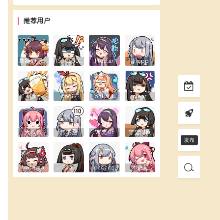
推荐用户
暴躁的花生露
1510650289
litestar
ililppp
Goig
666G
TohkaMine
clear
大叔叔
焦炳荃
W先sir
守望时间
hasema
233li
cccccc
木更幻