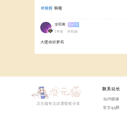
@舜舜
啊嘞
龙昭离
Lv.16
瑶妹
5年前
手机端
大佬收好萝莉
联系站长
站内链接
次元猫专注动漫壁纸分享
官方qq群