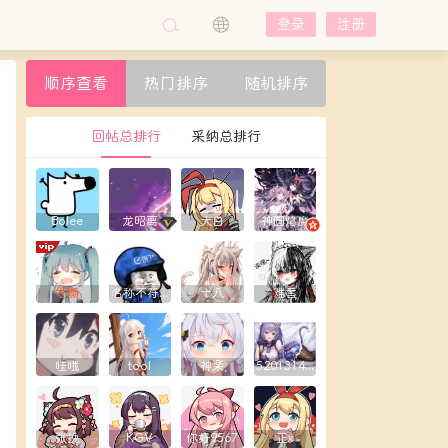
登录
注册
顺序查看
热门排序
随机排序
回帖总排行
采纳总排行
Bolee
龙昭离
大白
神圆焰魔
兮颜
名称不符合规则
十八
难言
哇哦
tool
神楽
5201314yxy
张挽
KGV
你好9567
正x