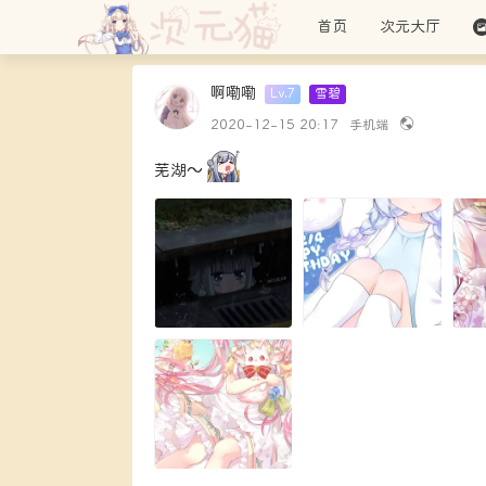
首页
次元大厅
啊嘞嘞
Lv.7
雪碧
2020-12-15 20:17
手机端
芜湖～