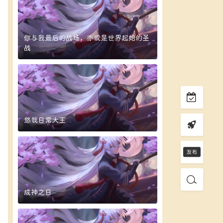
你与我最后的战场，亦或是世界起始的圣
战
悠哉日常大王
成神之日