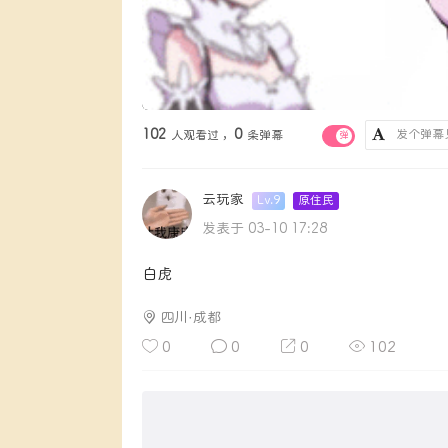
102
0
人观看过 ，
条弹幕
弹
云玩家
Lv.9
原住民
发表于 03-10 17:28
白虎
四川·成都
0
0
0
102