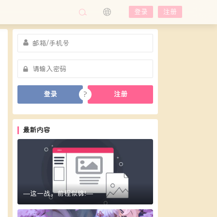
登录
注册
?
登录
注册
最新内容
—这一战，前程似锦!—