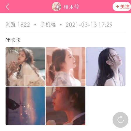
关注
枝木兮
浏览 1822
•
手机端
•
2021-03-13 17:29
哇卡卡
次元猫
活动资讯
在社区发布非法内容 发现立即永久封号
官方公告