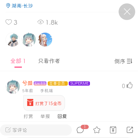
湖南·长沙
P站美图推荐——条纹过膝袜（二）
3
1.8k
隐藏
0
离
177
全部 1
只看作者
倒序
兮颜
Lv.11
至尊会员
SUPERME
0
P站美图推荐——紫发特辑
5年前
手机端
隐藏
0
打赏了15金币
P站美图推荐——透视装特辑（二）
打赏
举报
0
1
写评论