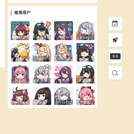
推荐用户
暴躁的花生露
1510650289
litestar
ililppp
Goig
666G
TohkaMine
clear
大叔叔
焦炳荃
W先sir
守望时间
hasema
233li
cccccc
木更幻