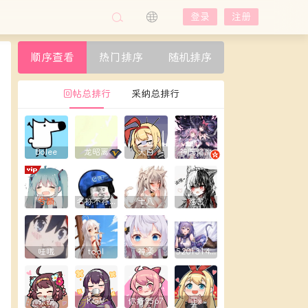
登录
注册
顺序查看
热门排序
随机排序
回帖总排行
采纳总排行
Bolee
龙昭离
大白
神圆焰魔
兮颜
名称不符合规则
十八
难言
哇哦
tool
神楽
5201314yxy
张挽
KGV
你好9567
正x