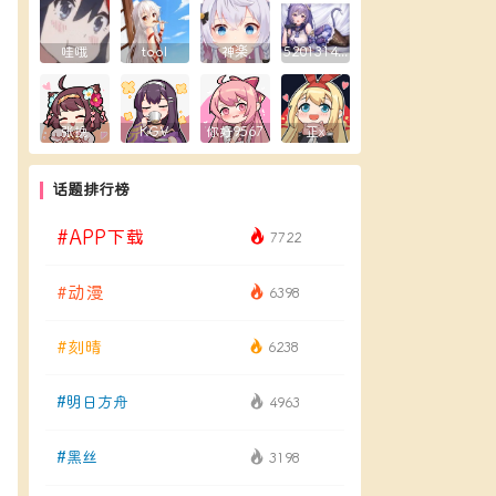
哇哦
tool
神楽
5201314yxy
张挽
KGV
你好9567
正x
话题排行榜
#APP下载
7722
#动漫
6398
#刻晴
6238
#明日方舟
4963
#黑丝
3198