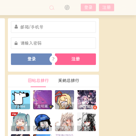
登录
注册
?
登录
注册
回帖总排行
采纳总排行
Bolee
龙昭离
大白
神圆焰魔
兮颜
名称不符合规则
十八
难言