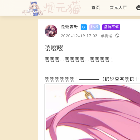
首页
次元大厅
是筱霄呀
Lv.9
坚持不懈
2020-12-19 17:03
手机端
嘤嘤嘤
嘤嘤嘤…嘤嘤嘤嘤…嘤嘤嘤嘤！
嘤嘤嘤嘤嘤嘤！————（据说只有嘤语