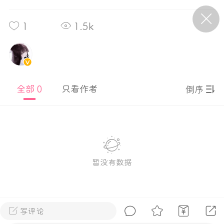
1
1.5k
P站美图推荐——条纹过膝袜（二）
隐藏
0
离
177
全部 0
只看作者
倒序
P站美图推荐——紫发特辑
暂没有数据
隐藏
0
P站美图推荐——透视装特辑（二）
0
写评论