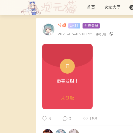
首页
次元大厅
兮颜
Lv.11
至尊会员
SUPERME
2021-05-05 00:55
手机端
开
恭喜发财！
未领取
3
0
188