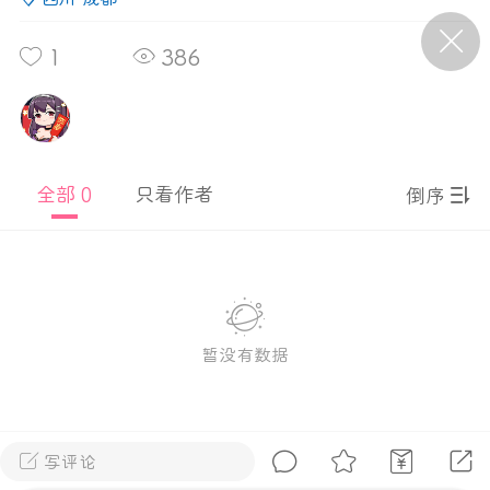
1
386
P站美图推荐——条纹过膝袜（二）
隐藏
0
离
177
全部 0
只看作者
倒序
P站美图推荐——紫发特辑
暂没有数据
隐藏
0
P站美图推荐——透视装特辑（二）
0
写评论