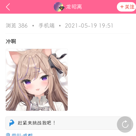
龙昭离
关注
浏览 386
•
手机端
•
2021-05-19 19:51
冲啊
ss
活动资讯
在社区发布非法内容 发现立即永久封号
官方公告
赶紧来挑战我吧！
四川·成都