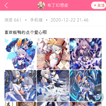
布丁幻想症
关注
浏览 661
•
手机端
•
2020-12-22 21:46
喜欢板鸭的点个爱心呗
ss
在社区发布非法内容 发现立即永久封号
活动资讯
官方公告