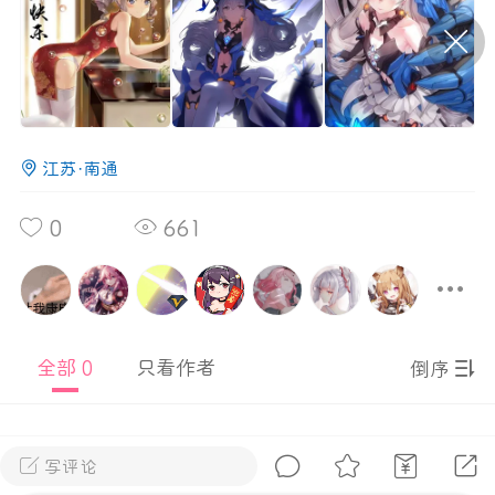
P站美图推荐——条纹过膝袜（二）
隐藏
0
江苏·南通
离
177
0
661
P站美图推荐——紫发特辑
全部 0
只看作者
隐藏
倒序
0
P站美图推荐——透视装特辑（二）
0
写评论